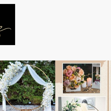
Accueil
Feux d'artifices diurne
Feux d'artific
Photobooth traditionnel
Location VOGUE BOX
Location livre d'or audio
Photobooth 360° Spinne
Piscine à Balles Vue du ciel
Mirror Balloon Photo