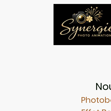
No
Photob