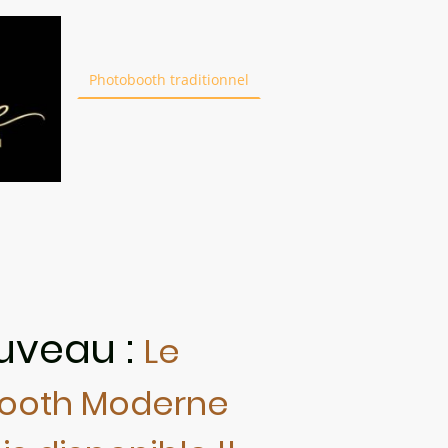
Accueil
Feux d'artifices diurne
Feux d'artific
Photobooth traditionnel
Location VOGUE BOX
Location livre d'or audio
Photobooth 360° Spinne
Piscine à Balles Vue du ciel
Mirror Balloon Photo
uveau :
Le
ooth Moderne