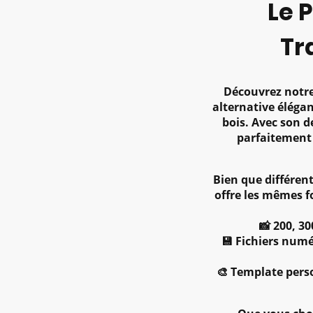
Le 
Tr
Découvrez notre
alternative éléga
bois. Avec son de
parfaitement
Bien que différen
offre les mêmes f
📸 200, 3
💾 Fichiers numé
🎨 Template pers