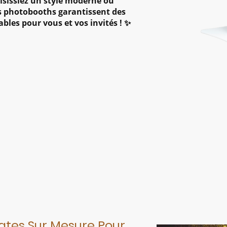
isissiez un style moderne ou
os photobooths garantissent des
bles pour vous et vos invités ! ✨
tes Sur Mesure Pour