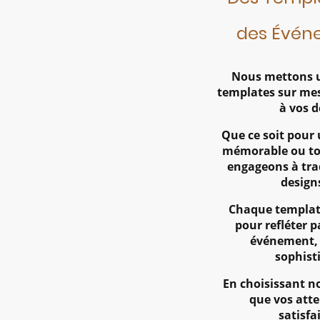
des Évén
Nous mettons u
templates sur me
à vos 
Que ce soit pour 
mémorable ou to
engageons à trad
design
Chaque template
pour refléter 
événement, 
sophisti
En choisissant no
que vos att
satisfa