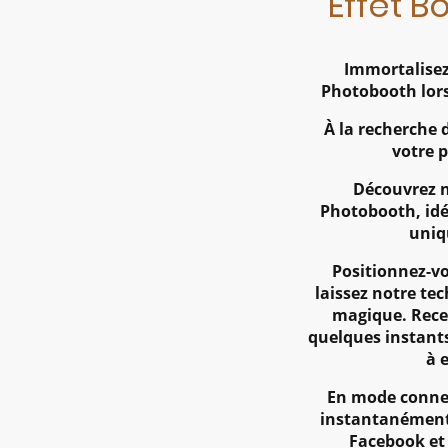
Effet Bo
Immortalisez
Photobooth lor
À la recherche 
votre 
Découvrez n
Photobooth, idé
uniq
Positionnez-vo
laissez notre t
magique. Rece
quelques instants
à 
En mode connec
instantanément 
Facebook et 