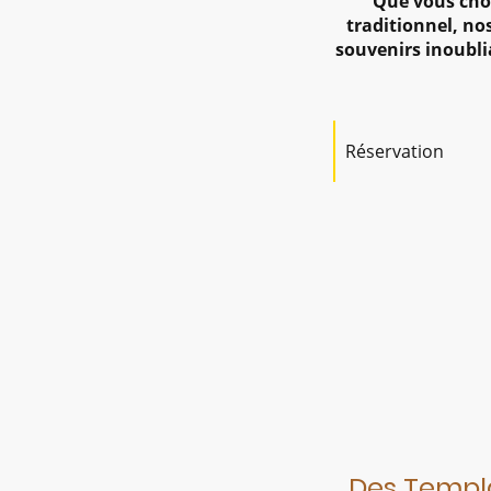
Que vous cho
traditionnel, n
souvenirs inoublia
Réservation
Des Templa