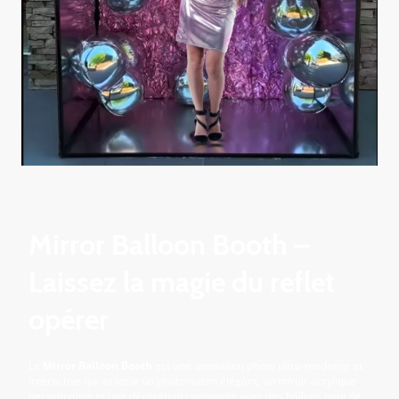
Mirror Balloon Booth –
Laissez la magie du reflet
opérer
Le
Mirror Balloon Booth
est une animation photo ultra-moderne et
interactive qui associe un photomaton élégant, un miroir acrylique
personnalisé et une décoration captivante avec des ballons haut de